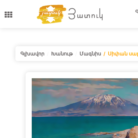
Գլխավոր
Խանութ
Մագնիս
Սիփան սար