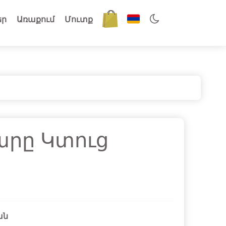
եր
Առաքում
Մուտք
արը Կտուց
ան