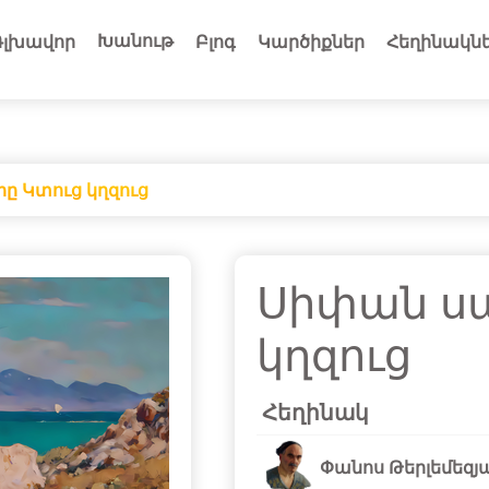
Խանութ
Գլխավոր
Բլոգ
Կարծիքներ
Հեղինակն
ը Կտուց կղզուց
Սիփան ս
կղզուց
Հեղինակ
Փանոս Թերլեմեզյ