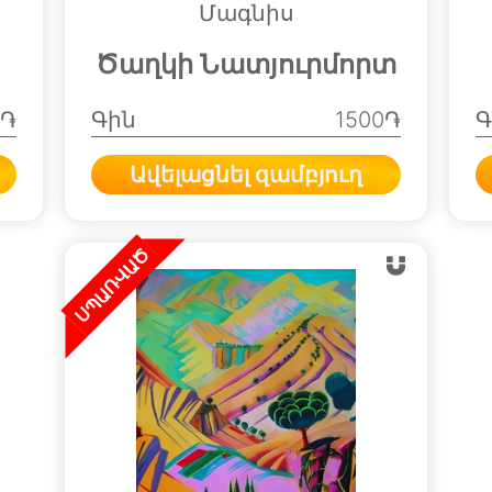
Մագնիս
Ծաղկի Նատյուրմորտ
0֏
Գին
1500֏
Գ
Ավելացնել զամբյուղ
ՍՊԱՌՎԱԾ