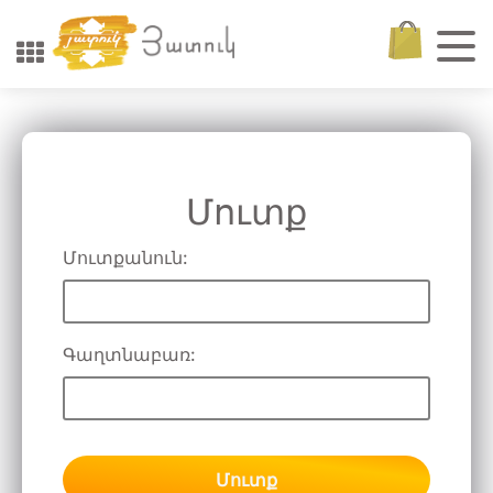
Մուտք
Մուտքանուն:
Գաղտնաբառ:
Մուտք