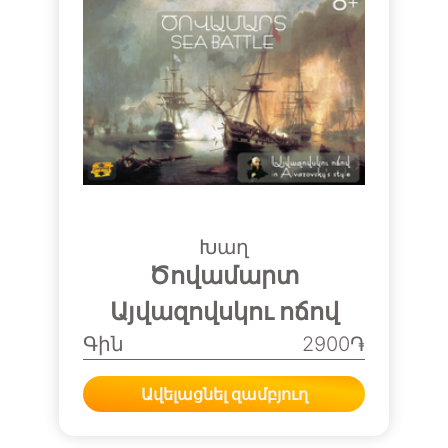
Խաղ
Ծովամարտ
Այվազովսկու ոճով
Գին
2900֏
Ավելացնել զամբյուղ