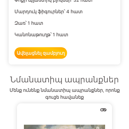
Փոքր պլաստիկ բլոկներ՝ 32 հատ
Մարդուկ ֆիգուրներ՝ 4 հատ
Զառ՝ 1 հատ
Կանոնաթուղթ՝ 1 հատ
Ավելացնել զամբյուղ
Նմանատիպ ապրանքներ
Մենք ունենք նմանատիպ ապրանքներ, որոնք
գուցե հավանեք