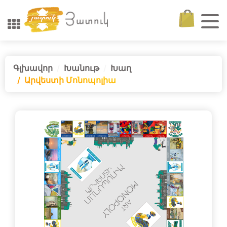
Գլխավոր
Խանութ
Խաղ
Արվեստի Մոնոպոլիա