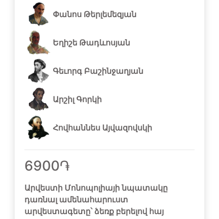
Փանոս Թերլեմեզյան
Եղիշե Թադևոսյան
Գեւորգ Բաշինջաղյան
Արշիլ Գորկի
Հովհաննես Այվազովսկի
6900֏
Արվեստի Մոնոպոլիայի նպատակը
դառնալ ամենահարուստ
արվեստագետը՝ ձեռք բերելով հայ