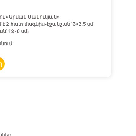
ւ «Արման Մանուկյան»
 է 2 հատ մագնիս-էջանշան՝ 6*2,5 սմ
ն՝ 18*6 սմ։
նում
ղ
անեք