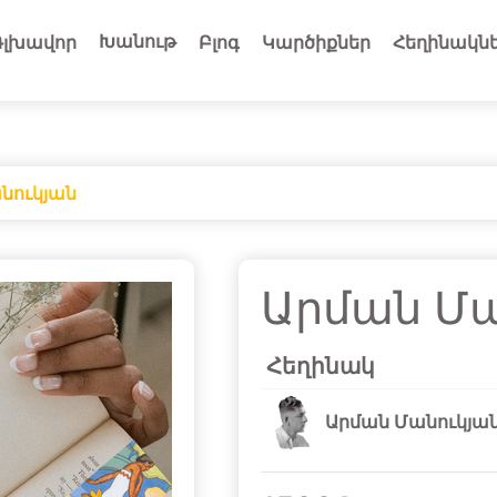
Խանութ
Գլխավոր
Բլոգ
Կարծիքներ
Հեղինակն
նուկյան
Արման Մա
Հեղինակ
Արման Մանուկյա