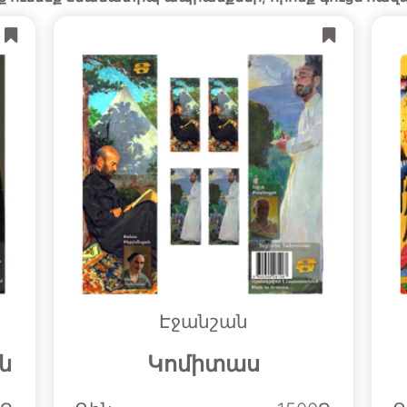
Էջանշան
ն
Կոմիտաս