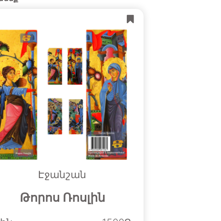
Էջանշան
Թորոս Ռոսլին