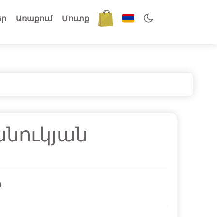
եր
Առաքում
Մուտք
նուկյան
ն