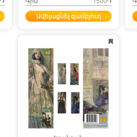
0֏
Գին
1500֏
Գ
Ավելացնել զամբյուղ