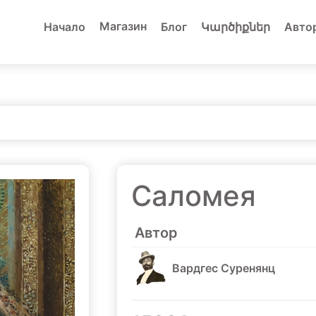
Магазин
Начало
Блог
Կարծիքներ
Авто
Саломея
Автор
Вардгес Суренянц