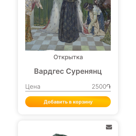
Открытка
Вардгес Суренянц
Цена
2500֏
Добавить в корзину